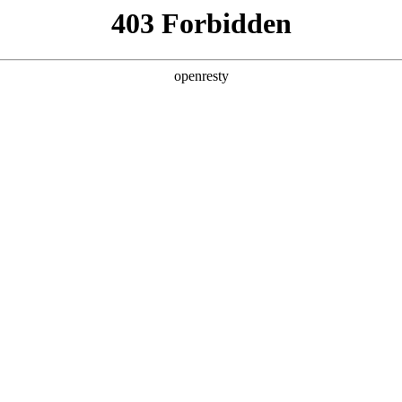
产品及服务
行业解决方案
合作伙伴
投资者关系
制造进化Autodesk新品全线首发
2026 / 05 / 06
为深度嵌入工作流的智能引擎，云端协同从“异地办公的共享载体”，
效率到创意的底层重构。
desk 2027以「AI原生+全云互联」为核心，升级全线产品矩阵，